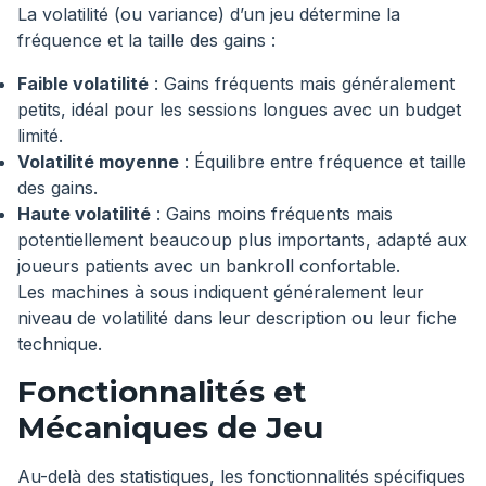
La volatilité (ou variance) d’un jeu détermine la
fréquence et la taille des gains :
Faible volatilité
: Gains fréquents mais généralement
petits, idéal pour les sessions longues avec un budget
limité.
Volatilité moyenne
: Équilibre entre fréquence et taille
des gains.
Haute volatilité
: Gains moins fréquents mais
potentiellement beaucoup plus importants, adapté aux
joueurs patients avec un bankroll confortable.
Les machines à sous indiquent généralement leur
niveau de volatilité dans leur description ou leur fiche
technique.
Fonctionnalités et
Mécaniques de Jeu
Au-delà des statistiques, les fonctionnalités spécifiques