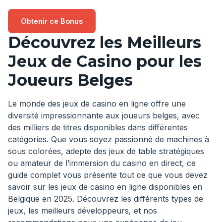
Obtenir ce Bonus
Découvrez les Meilleurs
Jeux de Casino pour les
Joueurs Belges
Le monde des jeux de casino en ligne offre une
diversité impressionnante aux joueurs belges, avec
des milliers de titres disponibles dans différentes
catégories. Que vous soyez passionné de machines à
sous colorées, adepte des jeux de table stratégiques
ou amateur de l’immersion du casino en direct, ce
guide complet vous présente tout ce que vous devez
savoir sur les jeux de casino en ligne disponibles en
Belgique en 2025. Découvrez les différents types de
jeux, les meilleurs développeurs, et nos