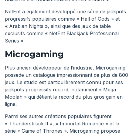
NetEnt a également développé une série de jackpots
progressifs populaires comme « Hall of Gods » et
« Arabian Nights », ainsi que des jeux de table
exclusifs comme « NetEnt Blackjack Professional
Series ».
Microgaming
Plus ancien développeur de l’industrie, Microgaming
possède un catalogue impressionnant de plus de 800
jeux. Le studio est particulièrement connu pour ses
jackpots progressifs record, notamment « Mega
Moolah » qui détient le record du plus gros gain en
ligne.
Parmi ses autres créations populaires figurent
« Thunderstruck II », « Immortal Romance » et la
série « Game of Thrones ». Microgaming propose