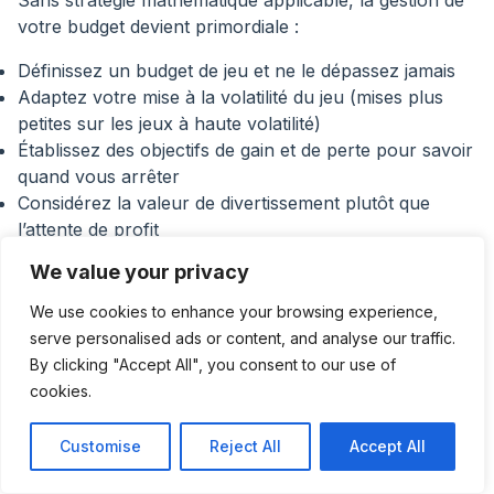
Sans stratégie mathématique applicable, la gestion de
votre budget devient primordiale :
Définissez un budget de jeu et ne le dépassez jamais
Adaptez votre mise à la volatilité du jeu (mises plus
petites sur les jeux à haute volatilité)
Établissez des objectifs de gain et de perte pour savoir
quand vous arrêter
Considérez la valeur de divertissement plutôt que
l’attente de profit
Casino en Direct : Étiquette
We value your privacy
et Timing
We use cookies to enhance your browsing experience,
serve personalised ads or content, and analyse our traffic.
Pour une expérience optimale en casino en direct :
By clicking "Accept All", you consent to our use of
Familiarisez-vous avec les règles et l’interface avant
cookies.
de rejoindre une table
Respectez les délais de décision pour ne pas ralentir le
Customise
Reject All
Accept All
jeu