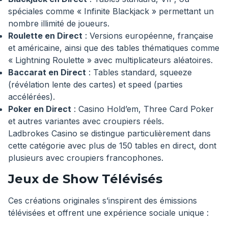
spéciales comme « Infinite Blackjack » permettant un
nombre illimité de joueurs.
Roulette en Direct
: Versions européenne, française
et américaine, ainsi que des tables thématiques comme
« Lightning Roulette » avec multiplicateurs aléatoires.
Baccarat en Direct
: Tables standard, squeeze
(révélation lente des cartes) et speed (parties
accélérées).
Poker en Direct
: Casino Hold’em, Three Card Poker
et autres variantes avec croupiers réels.
Ladbrokes Casino se distingue particulièrement dans
cette catégorie avec plus de 150 tables en direct, dont
plusieurs avec croupiers francophones.
Jeux de Show Télévisés
Ces créations originales s’inspirent des émissions
télévisées et offrent une expérience sociale unique :