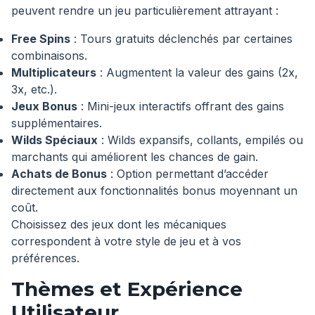
peuvent rendre un jeu particulièrement attrayant :
Free Spins
: Tours gratuits déclenchés par certaines
combinaisons.
Multiplicateurs
: Augmentent la valeur des gains (2x,
3x, etc.).
Jeux Bonus
: Mini-jeux interactifs offrant des gains
supplémentaires.
Wilds Spéciaux
: Wilds expansifs, collants, empilés ou
marchants qui améliorent les chances de gain.
Achats de Bonus
: Option permettant d’accéder
directement aux fonctionnalités bonus moyennant un
coût.
Choisissez des jeux dont les mécaniques
correspondent à votre style de jeu et à vos
préférences.
Thèmes et Expérience
Utilisateur