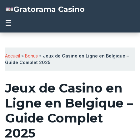
Gratorama Casino
Menu
☰
Accueil
»
Bonus
»
Jeux de Casino en Ligne en Belgique –
Guide Complet 2025
Jeux de Casino en
Ligne en Belgique –
Guide Complet
2025