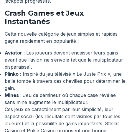
jackpots progressifs.
Crash Games et Jeux
Instantanés
Cette nouvelle catégorie de jeux simples et rapides
gagne rapidement en popularité :
Aviator
: Les joueurs doivent encaisser leurs gains
avant que l’avion ne s’envole (et que le multiplicateur
disparaisse).
Plinko
: Inspiré du jeu télévisé « Le Juste Prix », une
balle tombe à travers des chevilles pour déterminer le
gain.
Mines
: Jeu de démineur où chaque case révélée
sans mine augmente le multiplicateur.
Ces jeux se caractérisent par leur simplicité, leur
aspect social (les résultats sont visibles par tous les
joueurs) et la possibilité de gains importants. Stellar
Casino et Pulse Casino proposent une bonne