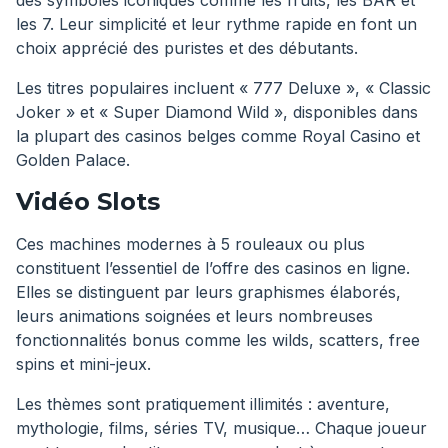
des symboles iconiques comme les fruits, les BAR et
les 7. Leur simplicité et leur rythme rapide en font un
choix apprécié des puristes et des débutants.
Les titres populaires incluent « 777 Deluxe », « Classic
Joker » et « Super Diamond Wild », disponibles dans
la plupart des casinos belges comme Royal Casino et
Golden Palace.
Vidéo Slots
Ces machines modernes à 5 rouleaux ou plus
constituent l’essentiel de l’offre des casinos en ligne.
Elles se distinguent par leurs graphismes élaborés,
leurs animations soignées et leurs nombreuses
fonctionnalités bonus comme les wilds, scatters, free
spins et mini-jeux.
Les thèmes sont pratiquement illimités : aventure,
mythologie, films, séries TV, musique… Chaque joueur