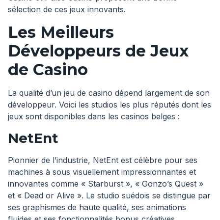
sélection de ces jeux innovants.
Les Meilleurs
Développeurs de Jeux
de Casino
La qualité d’un jeu de casino dépend largement de son
développeur. Voici les studios les plus réputés dont les
jeux sont disponibles dans les casinos belges :
NetEnt
Pionnier de l’industrie, NetEnt est célèbre pour ses
machines à sous visuellement impressionnantes et
innovantes comme « Starburst », « Gonzo’s Quest »
et « Dead or Alive ». Le studio suédois se distingue par
ses graphismes de haute qualité, ses animations
fluides et ses fonctionnalités bonus créatives.