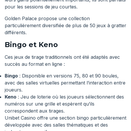
pour les sessions de jeu courtes.
Golden Palace propose une collection
particulièrement diversifiée de plus de 50 jeux à gratter
différents.
Bingo et Keno
Ces jeux de tirage traditionnels ont été adaptés avec
succès au format en ligne :
Bingo
: Disponible en versions 75, 80 et 90 boules,
avec des salles virtuelles permettant l’interaction entre
joueurs.
Keno
: Jeu de loterie où les joueurs sélectionnent des
numéros sur une grille et espèrent qu’ils
correspondent aux tirages.
Unibet Casino offre une section bingo particulièrement
développée avec des salles thématiques et des