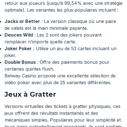
retour aux joueurs (jusqu’à 99,54% avec une stratégie
optimale). Les variantes les plus populaires incluent :
Jacks or Better
: La version classique où une paire
de valets est la main minimale payante.
Deuces Wild
: Les 2 sont des jokers pouvant
remplacer n’importe quelle carte.
Joker Poker
: Utilise un jeu de 53 cartes incluant un
joker.
Double Bonus
: Offre des paiements bonus pour
certaines quintes flush.
Betway Casino propose une excellente sélection de
vidéo poker avec plus de 25 variantes différentes.
Jeux à Gratter
Versions virtuelles des tickets à gratter physiques, ces
jeux offrent des résultats instantanés et des
mécaniques simples. Populaires pour leur simplicité et
leurs gains potentiellement importants, ils sont parfaits