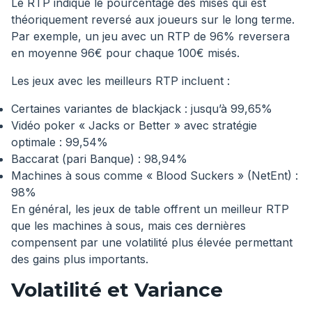
Le RTP indique le pourcentage des mises qui est
théoriquement reversé aux joueurs sur le long terme.
Par exemple, un jeu avec un RTP de 96% reversera
en moyenne 96€ pour chaque 100€ misés.
Les jeux avec les meilleurs RTP incluent :
Certaines variantes de blackjack : jusqu’à 99,65%
Vidéo poker « Jacks or Better » avec stratégie
optimale : 99,54%
Baccarat (pari Banque) : 98,94%
Machines à sous comme « Blood Suckers » (NetEnt) :
98%
En général, les jeux de table offrent un meilleur RTP
que les machines à sous, mais ces dernières
compensent par une volatilité plus élevée permettant
des gains plus importants.
Volatilité et Variance