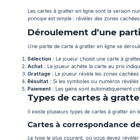
Les cartes à gratter en ligne sont la version num
principe est simple : révéler des zones cachées
Déroulement d’une part
Une partie de carte à gratter en ligne se déro
Sélection
: Le joueur choisit une carte à gratte
Achat
: Le joueur achète la carte au prix indi
Grattage
: Le joueur révèle les zones cachées e
Résultat
: Si les symboles ou numéros révélés
Paiement
: Les gains sont automatiquement cré
Types de cartes à gratte
Il existe plusieurs types de cartes à gratter en
Cartes à correspondance d
Le type le plus courant, où vous devez révéler