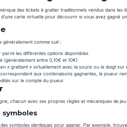
érique des tickets à gratter traditionnels vendus dans les lib
 d’une carte virtuelle pour découvrir si vous avez gagné un
ie
ule généralement comme suit :
r parmi les différentes options disponibles
qué (généralement entre 0,10€ et 10€)
n « grattant » virtuellement avec la souris ou le doigt sur é
 correspondent aux combinaisons gagnantes, le joueur rem
dités sur le compte du joueur
r
 ligne, chacun avec ses propres règles et mécaniques de jeu 
e symboles
 des symboles identiques pour gagner. Par exemple, trouver