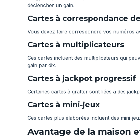
déclencher un gain.
Cartes à correspondance d
Vous devez faire correspondre vos numéros ave
Cartes à multiplicateurs
Ces cartes incluent des multiplicateurs qui pe
gain par dix.
Cartes à jackpot progressif
Certaines cartes à gratter sont liées à des jac
Cartes à mini-jeux
Ces cartes plus élaborées incluent des mini-jeu
Avantage de la maison e