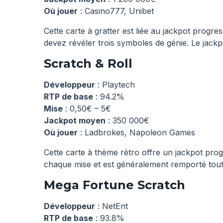
Où jouer
: Casino777, Unibet
Cette carte à gratter est liée au jackpot prog
devez révéler trois symboles de génie. Le jackpo
Scratch & Roll
Développeur
: Playtech
RTP de base
: 94.2%
Mise
: 0,50€ – 5€
Jackpot moyen
: 350 000€
Où jouer
: Ladbrokes, Napoleon Games
Cette carte à thème rétro offre un jackpot pro
chaque mise et est généralement remporté tout
Mega Fortune Scratch
Développeur
: NetEnt
RTP de base
: 93.8%