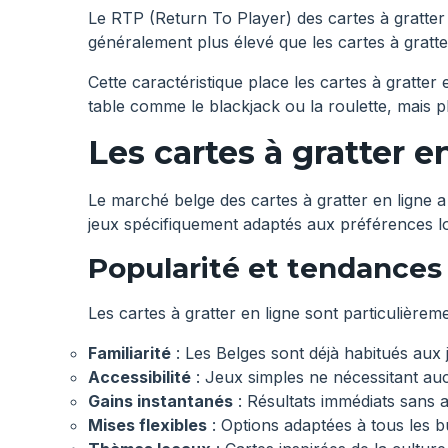
Le RTP (Return To Player) des cartes à gratter
généralement plus élevé que les cartes à grat
Cette caractéristique place les cartes à gratte
table comme le blackjack ou la roulette, mais pl
Les cartes à gratter e
Le marché belge des cartes à gratter en ligne a
jeux spécifiquement adaptés aux préférences l
Popularité et tendances
Les cartes à gratter en ligne sont particulièrem
Familiarité
: Les Belges sont déjà habitués aux 
Accessibilité
: Jeux simples ne nécessitant au
Gains instantanés
: Résultats immédiats sans a
Mises flexibles
: Options adaptées à tous les 