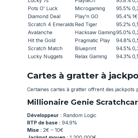
Lucky 7s
Playtech
95.8%
0,
Pots O’ Luck
Microgaming
95.5%
0,
Diamond Deal
Play’n GO
95.4%
1€
Scratch 4 Emeralds
Red Tiger
95.2%
0,
Avalanche
Hacksaw Gaming
95.0%
0,
Hit the Gold
Pragmatic Play
94.8%
0,
Scratch Match
Blueprint
94.5%
0,
Lucky Nuggets
Relax Gaming
94.3%
0,
Cartes à gratter à jackpo
Certaines cartes à gratter offrent des jackpots
Millionaire Genie Scratchca
Développeur
: Random Logic
RTP de base
: 94.9%
Mise
: 2€ – 10€
Jackpot moyen
: 1 200 000€