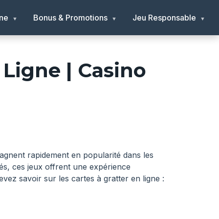
gne
Bonus & Promotions
Jeu Responsable
 Ligne | Casino
gagnent rapidement en popularité dans les
anés, ces jeux offrent une expérience
ez savoir sur les cartes à gratter en ligne :