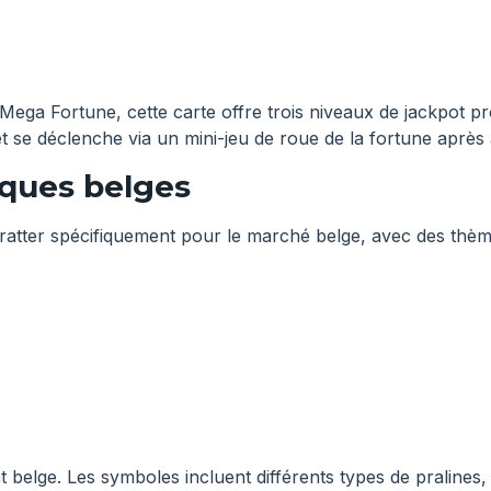
Mega Fortune, cette carte offre trois niveaux de jackpot pr
et se déclenche via un mini-jeu de roue de la fortune après
iques belges
ratter spécifiquement pour le marché belge, avec des thèm
at belge. Les symboles incluent différents types de pralines